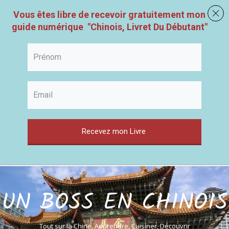
Vous êtes libre de recevoir gratuitement mon
guide numérique
"
Chinois, Livret Du Débutant
"
Recevez mon Livre
UN BOSS EN CHINOIS
Tout sur la Chine, Apprendre, Cuisiner, Découvrir