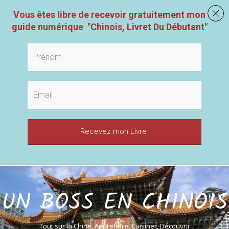
Vous êtes libre de recevoir gratuitement mon
guide numérique
"
Chinois, Livret Du Débutant
"
Recevez mon Livre
UN BOSS EN CHINOIS
Tout sur la Chine, Apprendre, Cuisiner, Découvrir