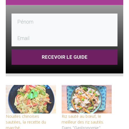
RECEVOIR LE GUIDE
Nouilles chinoises
Riz sauté au bœuf, le
sautées, la recette du
meilleur des riz sautés.
marché.
Dans "Gastronomie"