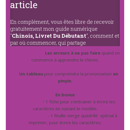
article
En complément, vous êtes libre de recevoir
gratuitement mon guide numérique
"
Chinois, Livret Du Débutant
", comment et
par où commencer, qui partage
Les erreurs à ne pas faire
quand on
commence à apprendre le chinois.
Un tableau
pour comprendre la prononciation
en
pinyin.
En bonus
- 1 fiche pour s'entrainer à écrire les
caractères en suivant le modèle.
- 1 feuille vierge quadrillé spécial à
imprimer, pour écrire les caractères.