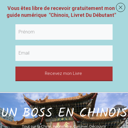
Vous êtes libre de recevoir gratuitement mon
guide numérique
"
Chinois, Livret Du Débutant
"
Recevez mon Livre
UN BOSS EN CHINOIS
Tout sur la Chine, Apprendre, Cuisiner, Découvrir