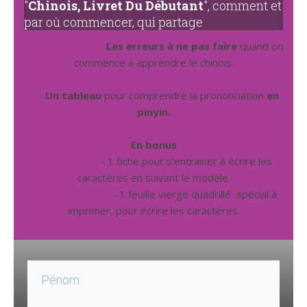
"
Chinois, Livret Du Débutant
", comment et
par où commencer, qui partage
Les erreurs à ne pas faire
quand on
commence à apprendre le chinois.
Un tableau
pour comprendre la prononciation
en
pinyin.
En bonus
- 1 fiche pour s'entrainer à écrire les
caractères en suivant le modèle.
- 1 feuille vierge quadrillé spécial à
imprimer, pour écrire les caractères.