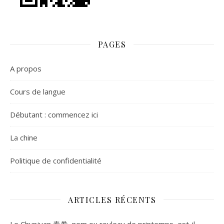
PAGES
A propos
Cours de langue
Débutant : commencez ici
La chine
Politique de confidentialité
ARTICLES RÉCENTS
Le Chunjuan 春卷, nem ou rouleau de printemps, est-il