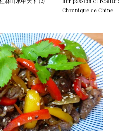
e 桂林山水甲天下 (2)
lier passion et réalité :
Chronique de Chine