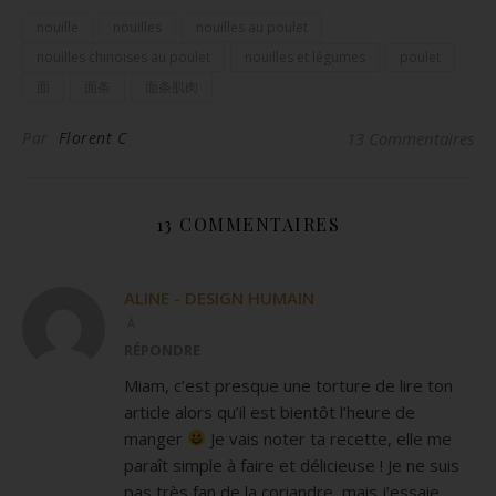
nouille
nouilles
nouilles au poulet
nouilles chinoises au poulet
nouilles et légumes
poulet
面
面条
面条肌肉
Par
Florent C
13 Commentaires
13 COMMENTAIRES
ALINE - DESIGN HUMAIN
À
RÉPONDRE
Miam, c’est presque une torture de lire ton
article alors qu’il est bientôt l’heure de
manger
Je vais noter ta recette, elle me
paraît simple à faire et délicieuse ! Je ne suis
pas très fan de la coriandre, mais j’essaie