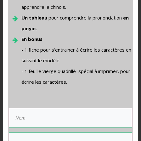
garniture dessus puis ajouter un peu du bouillon qui vous à
apprendre le chinois.
servi a faire cuire vos nouilles!
Un tableau
pour comprendre la prononciation
en
Si vous voulez savoir comment faire vous pouvez
pinyin.
consulter les articles:
Sauté de poivrons au poulet
En bonus
Céleri au poulet
- 1 fiche pour s'entrainer à écrire les caractères en
suivant le modèle.
- 1 feuille vierge quadrillé spécial à imprimer, pour
écrire les caractères.