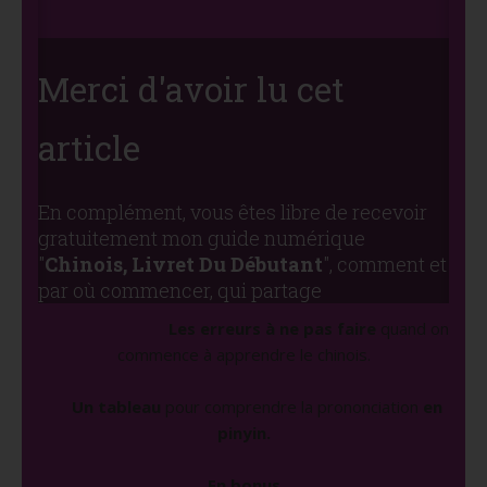
Merci d'avoir lu cet
article
En complément, vous êtes libre de recevoir
gratuitement mon guide numérique
"
Chinois, Livret Du Débutant
", comment et
par où commencer, qui partage
Les erreurs à ne pas faire
quand on
commence à apprendre le chinois.
Un tableau
pour comprendre la prononciation
en
pinyin.
En bonus