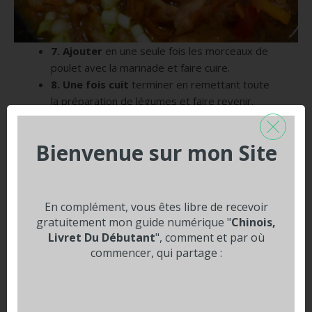
7. Ajouter
en une seule fois les morceaux de
poulet avec la marinade et faire cuire.
8. Une fois cuit
terminer en remettant toute
la préparation de légumes et faire revenir.
Bienvenue sur mon Site
9. Pour finir,
mettre la coriandre hachée grossièrement
et servir avec les nouilles.
En complément, vous êtes libre de recevoir
gratuitement mon guide numérique "
Chinois,
Livret Du Débutant
", comment et par où
commencer, qui partage :