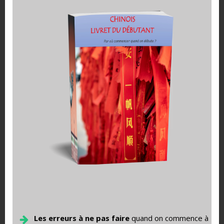
Cuisson simultanée pour mes nouilles chinoises et ma
préparation au poulet
Conseil :
lorsque vous faites cuire les nouilles fraiche
vous pouvez ajouter quelque goutes d’huile. En les
sortant elle ne se colleront moins enssemble.
Ici, je fais volontairement un raccourci des explications
pour découper et sauter les
légumes, car je l’ai déjà
détaillé dans de nombreuses recettes.
Petite Astuce:
Vous pouvez soit terminer la cuisson en
faisant sauter les nouilles avec l’accompagnement au
poulet soit servir les nouilles dans l’assiette, mettre la
Les erreurs à ne pas faire
quand on commence à