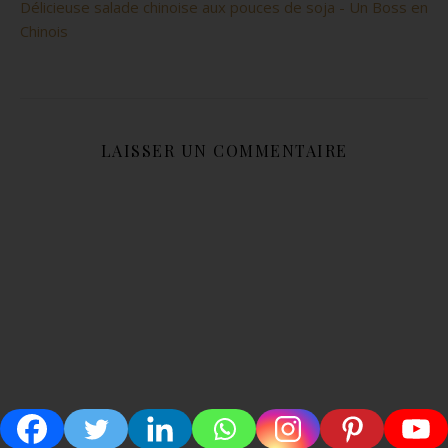
Délicieuse salade chinoise aux pouces de soja - Un Boss en
Chinois
LAISSER UN COMMENTAIRE