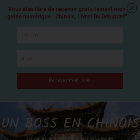
Vous êtes libre de recevoir gratuitement mon
guide numérique
"
Chinois, Livret Du Débutant
"
Recevez mon Livre
UN BOSS EN CHINOIS
Tout sur la Chine, Apprendre, Cuisiner, Découvrir