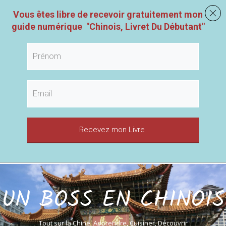
Vous êtes libre de recevoir gratuitement mon
guide numérique
"
Chinois, Livret Du Débutant
"
Recevez mon Livre
UN BOSS EN CHINOIS
Tout sur la Chine, Apprendre, Cuisiner, Découvrir