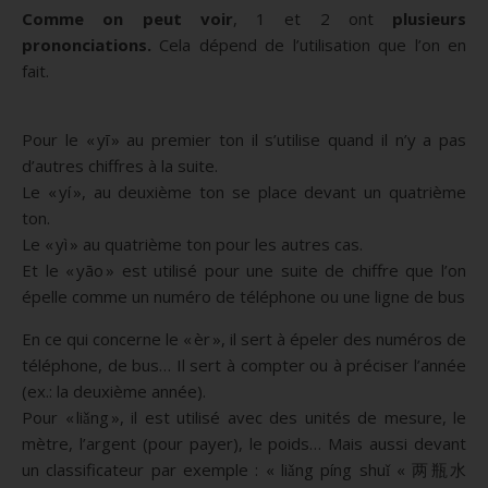
Comme on peut voir
, 1 et 2 ont
plusieurs
prononciations.
Cela dépend de l’utilisation que l’on en
fait.
Pour le « yī » au premier ton il s’utilise quand il n’y a pas
d’autres chiffres à la suite.
Le « yí », au deuxième ton se place devant un quatrième
ton.
Le « yì » au quatrième ton pour les autres cas.
Et le « yāo » est utilisé pour une suite de chiffre que l’on
épelle comme un numéro de téléphone ou une ligne de bus
En ce qui concerne le « èr », il sert à épeler des numéros de
téléphone, de bus… Il sert à compter ou à préciser l’année
(ex.: la deuxième année).
Pour « liǎng », il est utilisé avec des unités de mesure, le
mètre, l’argent (pour payer), le poids… Mais aussi devant
un classificateur par exemple : « liǎng píng shuǐ « 两瓶水