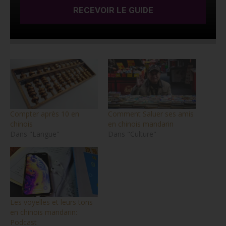
RECEVOIR LE GUIDE
Compter après 10 en
Comment Saluer ses amis
chinois
en chinois mandarin
Dans "Langue"
Dans "Culture"
Les voyelles et leurs tons
en chinois mandarin:
Podcast