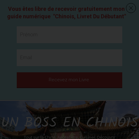
Vous êtes libre de recevoir gratuitement mon
guide numérique
"
Chinois, Livret Du Débutant
"
Recevez mon Livre
UN BOSS EN CHINOIS
Tout sur la Chine, Apprendre, Cuisiner, Découvrir