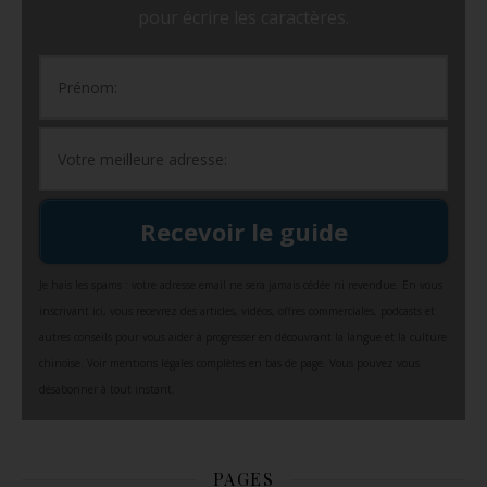
pour écrire les caractères.
Recevoir le guide
Je hais les spams : votre adresse email ne sera jamais cédée ni revendue. En vous
inscrivant ici, vous recevrez des articles, vidéos, offres commerciales, podcasts et
autres conseils pour vous aider à progresser en découvrant la langue et la culture
chinoise. Voir mentions légales complètes en bas de page. Vous pouvez vous
désabonner à tout instant.
PAGES