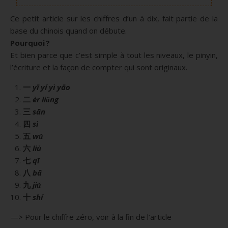
Ce petit article sur les chiffres d’un à dix, fait partie de la
base du chinois quand on débute.
Pourquoi ?
Et bien parce que c’est simple à tout les niveaux, le pinyin,
l’écriture et la façon de compter qui sont originaux.
一
yī yí yì yāo
二
èr liǎng
三
sān
四
sì
五
wǔ
六
liù
七
qī
八
bā
九
jiǔ
十
shí
—> Pour le chiffre zéro, voir à la fin de l’article