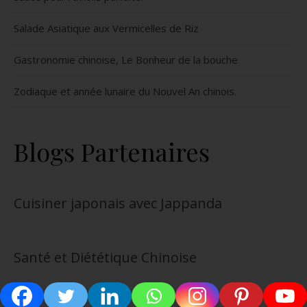
Salade Asiatique aux Vermicelles de Riz
Gastronomie chinoise, Le Bonheur de la bouche
Zodiaque et année lunaire du Nouvel An chinois.
Blogs Partenaires
Cuisiner japonais avec Jappanda
Santé et Diététique Chinoise