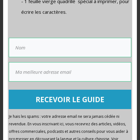
- 1 feuille vierge quadrillé spécial à imprimer, pour
écrire les caractères.
Merci d'avoir lu cet
article
RECEVOIR LE GUIDE
En complément, vous êtes libre de recevoir
gratuitement mon guide numérique
Je hais les spams : votre adresse email ne sera jamais cédée ni
"
Chinois, Livret Du Débutant
", comment et
revendue. En vous inscrivant ici, vous recevrez des articles, vidéos,
par où commencer, qui partage
offres commerciales, podcasts et autres conseils pour vous aider à
progresser en découvrant la langue et la culture chinoise. Voir