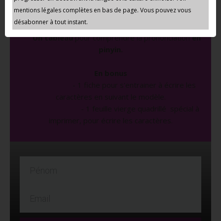
Les erreurs à ne pas faire
quand on
mentions légales complètes en bas de page. Vous pouvez vous
commence à apprendre le chinois.
désabonner à tout instant.
Un tableau
pour comprendre la prononciation
en
pinyin.
En bonus
- 1 fiche pour s'entrainer à écrire les
caractères en suivant le modèle.
- 1 feuille vierge quadrillé spécial à
imprimer, pour écrire les caractères.