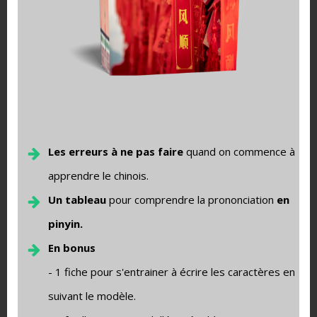
Pour info
: Le chiffre
zéro
se dit « líng » et s’écrit 零, mais il
est aussi très courant de le représente par un « O » avec
cette forme plutôt qu’un « 0″.
Il n’a pas de forme complexe ni de représentation avec les
mains.
Voilà toutes les clés pour débuter avec les nombres à
l’écrit et à l’oral
Les erreurs à ne pas faire
quand on commence à
apprendre le chinois.
Un tableau
pour comprendre la prononciation
en
pinyin.
En bonus
- 1 fiche pour s'entrainer à écrire les caractères en
suivant le modèle.