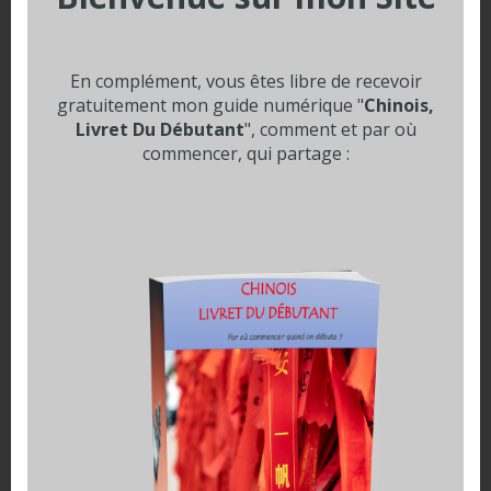
Il existe une autre version des chiffres qui est utilisée dans
un contexte bien spécifique, celui lié à l’argent. À la banque
ou bien sur les billets, les chèques, les chiffres auront une
autre graphie.
En complément, vous êtes libre de recevoir
gratuitement mon guide numérique "
Chinois,
Si l’on doit écrire une date sur un document officiel
Livret Du Débutant
", comment et par où
important ou un contrat là aussi on utilisera cette forme.
commencer, qui partage :
La raison est qu’ils sont plus difficiles à falsifier.
壹
贰
叁
肆
伍
陆
柒
捌
玖
拾