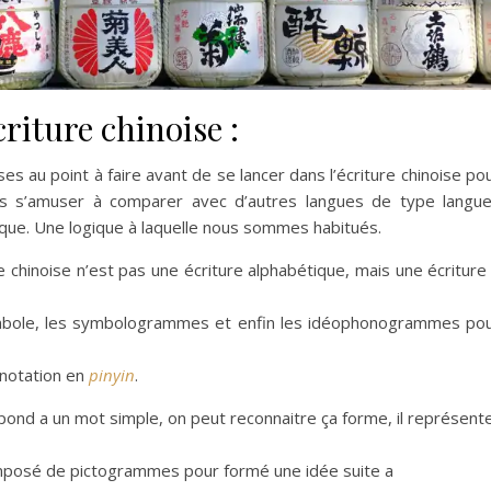
criture chinoise :
es au point à faire avant de se lancer dans l’écriture chinoise po
as s’amuser à comparer avec d’autres langues de type langu
ique. Une logique à laquelle nous sommes habitués.
re chinoise n’est pas une écriture alphabétique, mais une écriture
ymbole, les symbologrammes et enfin les idéophonogrammes po
notation en
pinyin
.
pond a un mot simple, on peut reconnaitre ça forme, il représent
mposé de pictogrammes pour formé une idée suite a