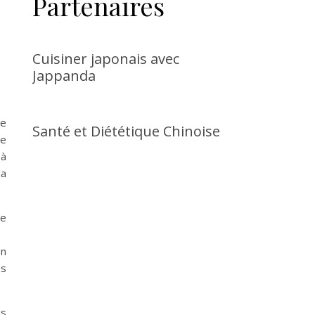
Partenaires
Cuisiner japonais avec
Jappanda
re
Santé et Diététique Chinoise
me
 à
la
re
un
es
is