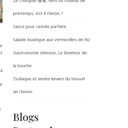
Le Chunjuan 春卷, nem ou rouleau de
printemps, est-il chinois ?
Sauce pour raviolis parfaite.
Salade Asiatique aux Vermicelles de Riz
ur
es
Gastronomie chinoise, Le Bonheur de
la bouche
 à
Zodiaque et année lunaire du Nouvel
ur
An chinois.
e
Blogs