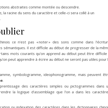
otions abstraites comme montée ou descendre.
 la racine du sens du caractère et celle-ci sera collé à un
.
oublier
 chinois ce n’est pas « noter » des sons comme dans l’écritu
és sémantiques. Il est difficile au début de progresser de la mê
e certains mots courants qu’on apprend au début peut être difficile
u’on peut apprendre à écrire au début ne seront pas utiles pour 
gramme, symbologramme, ideophonogramme, mais peuvent êt
me
.
apprentissage des caractères simples ou pictogrammes dans 
endre la logique d’assemblage que l’on a dans les caractèr
ication ou indexation des caractères dans les dictionnaires chino