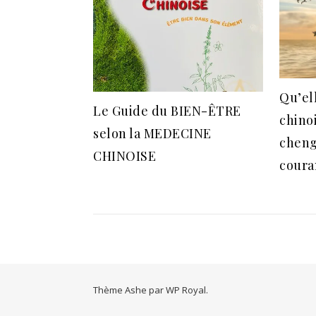
Qu’el
Le Guide du BIEN-ÊTRE
chino
selon la MEDECINE
chengy
CHINOISE
coura
Thème Ashe par
WP Royal
.