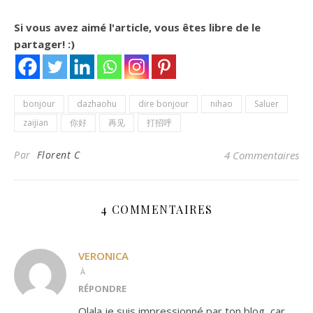
Si vous avez aimé l'article, vous êtes libre de le
partager! :)
bonjour
dazhaohu
dire bonjour
nihao
Saluer
zaijian
你好
再见
打招呼
Par
Florent C
4 Commentaires
4 COMMENTAIRES
VERONICA
À
RÉPONDRE
Olala je suis impressionné par ton blog, car