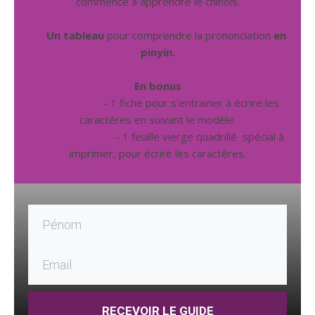
commence à apprendre le chinois.
Un tableau
pour comprendre la prononciation
en
pinyin.
En bonus
- 1 fiche pour s'entrainer à écrire les
caractères en suivant le modèle.
- 1 feuille vierge quadrillé spécial à
imprimer, pour écrire les caractères.
RECEVOIR LE GUIDE