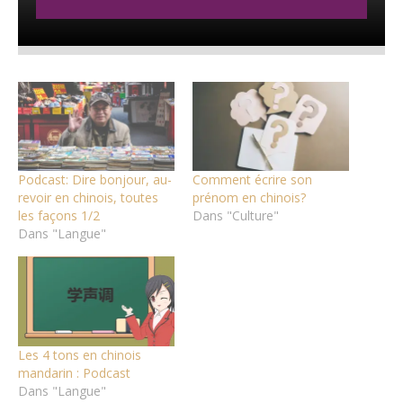
Podcast: Dire bonjour, au-
Comment écrire son
revoir en chinois, toutes
prénom en chinois?
les façons 1/2
Dans "Culture"
Dans "Langue"
Les 4 tons en chinois
mandarin : Podcast
Dans "Langue"