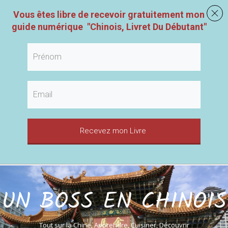
Vous êtes libre de recevoir gratuitement mon
guide numérique
"
Chinois, Livret Du Débutant
"
Recevez mon Livre
UN BOSS EN CHINOIS
Tout sur la Chine, Apprendre, Cuisiner, Découvrir