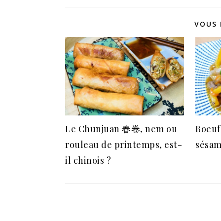
VOUS 
Le Chunjuan 春卷, nem ou
Boeuf
rouleau de printemps, est-
sésa
il chinois ?