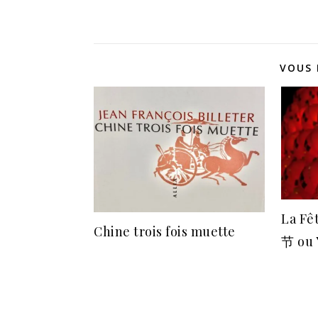
VOUS 
La Fê
Chine trois fois muette
节 ou 